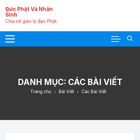
C
Đức Phật Và Nhân
h
Sinh
u
Chia sẻ giáo lý đạo Phật
y
ể
n
t
ớ
i
n
ộ
DANH MỤC:
CÁC BÀI VIẾT
i
Trang chủ
Bài Viết
Các Bài Viết
d
u
n
g