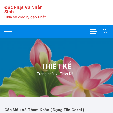
Chuyển
Đức Phật Và Nhân
tới
Sinh
nội
Chia sẻ giáo lý đạo Phật
dung
THIẾT KẾ
Trang chủ
Thiết Kế
Các Mẫu Vẽ Tham Khảo ( Dạng File Corel )