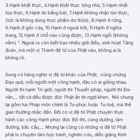
3.Hạnh khất thực, 4.Hạnh khất thực từng nhà, 5.Hạnh nhất
tọa thực, 6.Hạnh ăn bằng bát, 7.Hạnh không nhận tàn thực,
(tức là không dùng thực phẩm dư thừa), 8.Hạnh ở rừng,
9.Hạnh ở gốc cây, 10.Hạnh ở ngoài trời, 11.Hạnh ở nghĩa
trang, 12.Hạnh ở chỗ nào cũng được, 13.Hạnh ngồi (không
nằm) ”. Ngoài ra còn biết bao nhiêu giới điều, sinh hoạt Tăng
đoàn, mà một vị Thánh đệ tử của Phật nào, không ai là
không rõ.
Song có hàng nghìn vị đệ tử khác của Phật, cũng chứng
Đạo quả, mỗi người một công hạnh, đâu có ai giống nhau.
Người thì hạnh Trì-giới, người thì Thuyết-pháp, người thì Đa-
văn,… tất cả đều được đức Phật ấn tín ngợi khen. Nói chung
lại gồm hai Pháp môn chính là Tu-phúc hoặc Tu-tuệ, mà thế
gian thường nhắc đến. Bởi có vị đệ tử Phật chuyên thực
hành các công Hạnh phúc đức Bố-thí, cúng dường, làm
đường, bắc cầu,… Nhưng lại cũng có những vị đệ tử Phật
phải lo chuyên tâm học hành, nghiên cứu, diễn giảng Kinh