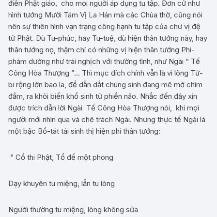
điển Phật giáo, cho mọi người áp dụng tu tập. Đơn cử như
hình tướng Mười Tám Vị La Hán mà các Chùa thờ, cũng nói
nên sự thiên hình vạn trạng công hạnh tu tập của chư vị đệ
tử Phật. Dù Tu-phúc, hay Tu-tuệ, dù hiện thân tướng này, hay
thân tướng nọ, thậm chí có những vị hiện thân tướng Phi-
phàm dường như trái nghịch với thường tình, như Ngài “ Tế
Công Hòa Thượng ”… Thì mục đích chính vẫn là vì lòng Từ-
bi rộng lớn bao la, để dẫn dắt chúng sinh đang mê mờ chìm
đắm, ra khỏi biển khổ sinh tử phiền não. Nhắc đến đây xin
được trích dẫn lời Ngài Tế Công Hòa Thượng nói, khi mọi
người mới nhìn qua và chê trách Ngài. Nhưng thực tế Ngài là
một bậc Bồ-tát tái sinh thị hiện phi thân tướng:
“ Cổ thi Phật, Tổ để một phong
Dạy khuyên tu miệng, lẫn tu lòng
Người thường tu miệng, lòng không sửa