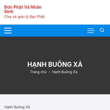
C
Đức Phật Và Nhân
h
Sinh
u
Chia sẻ giáo lý đạo Phật
y
ể
n
t
ớ
i
n
ộ
HẠNH BUÔNG XẢ
i
Trang chủ
Hạnh Buông Xả
d
u
n
g
Hạnh Buông Xả