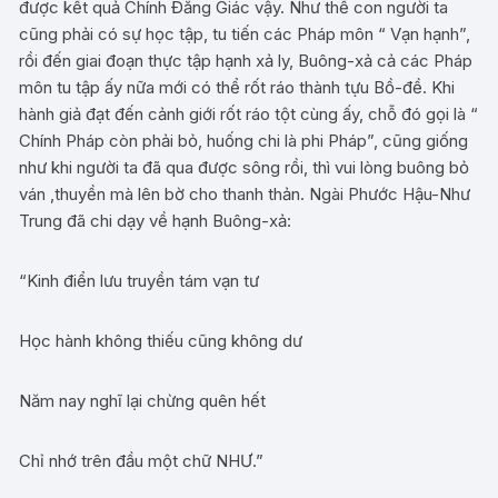
được kết quả Chính Đẳng Giác vậy. Như thế con người ta
cũng phải có sự học tập, tu tiến các Pháp môn “ Vạn hạnh”,
rồi đến giai đoạn thực tập hạnh xả ly, Buông-xả cả các Pháp
môn tu tập ấy nữa mới có thể rốt ráo thành tựu Bồ-đề. Khi
hành giả đạt đến cảnh giới rốt ráo tột cùng ấy, chỗ đó gọi là “
Chính Pháp còn phải bỏ, huống chi là phi Pháp”, cũng giống
như khi người ta đã qua được sông rồi, thì vui lòng buông bỏ
ván ,thuyền mà lên bờ cho thanh thản. Ngài Phước Hậu-Như
Trung đã chi dạy về hạnh Buông-xả:
“Kinh điển lưu truyền tám vạn tư
Học hành không thiếu cũng không dư
Năm nay nghĩ lại chừng quên hết
Chỉ nhớ trên đầu một chữ NHƯ.”