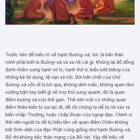
Trước tiên để hiểu rõ về hạnh Buông-xả, tức là bản thân
mình phải biết là Buông-xả và xa rời cái gì. Không lại đổ đồng
đánh nhầm sang hạnh vô lo, hạnh thờ ơ, kiểu lười biếng của
những kẻ lợi dụng, tệ nạn xã hội. Bởi bản chất của chữ
Buông-xả vốn dĩ là bỏ qua, không dính mắc, không quan tâm
vướng bận hay biết gì về mọi thứ xung quanh, đó là quan
điểm buông xả của thế gian. Thế nên mới có những quan
điểm thiên kiến bị sai lạc đi, để rồi chúng ta dễ bị rơi vào tà
kiến chấp Thường, hoặc chấp Đoạn của ngoại đạo. Chính vì
thế nên người ta dễ bị hiểu lầm về quan điểm Chân-không
bất Sinh-diệt của đạo Phật cũng giống như hạnh Buông-xả,
Bố-thí không tiếc thân mạng của Bồ-tát. Vậy để hiểu về