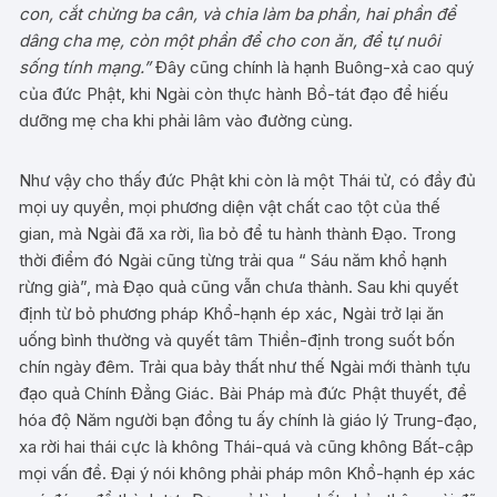
con, cắt chừng ba cân, và chia làm ba phần, hai phần để
dâng cha mẹ, còn một phần để cho con ăn, để tự nuôi
sống tính mạng.”
Đây cũng chính là hạnh Buông-xả cao quý
của đức Phật, khi Ngài còn thực hành Bồ-tát đạo để hiếu
dưỡng mẹ cha khi phải lâm vào đường cùng.
Như vậy cho thấy đức Phật khi còn là một Thái tử, có đầy đủ
mọi uy quyền, mọi phương diện vật chất cao tột của thế
gian, mà Ngài đã xa rời, lìa bỏ để tu hành thành Đạo. Trong
thời điểm đó Ngài cũng từng trải qua “ Sáu năm khổ hạnh
rừng già”, mà Đạo quả cũng vẫn chưa thành. Sau khi quyết
định từ bỏ phương pháp Khổ-hạnh ép xác, Ngài trở lại ăn
uống bình thường và quyết tâm Thiền-định trong suốt bốn
chín ngày đêm. Trải qua bảy thất như thế Ngài mới thành tựu
đạo quả Chính Đẳng Giác. Bài Pháp mà đức Phật thuyết, để
hóa độ Năm người bạn đồng tu ấy chính là giáo lý Trung-đạo,
xa rời hai thái cực là không Thái-quá và cũng không Bất-cập
mọi vấn đề. Đại ý nói không phải pháp môn Khổ-hạnh ép xác