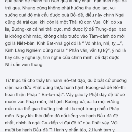
quá đáng để thành tựu Đạo quả là duy nhất, bản thân ngài đã
trải qua. Nhưng cũng không phải hưởng thụ dục lac, vui
sướng quá độ mà cầu được quả Bồ-đề, điều này chính Ngài
cũng đã trải qua, khi còn là một Thái tử con Vua. Chỉ có xa
lìa, Buông-xả cả hai thái cực, mới được lý đế Trung-đạo, bao
la không dính mắc, không chấp trước vào Tâm-cảnh đó mới
gọi là Niết-bàn. Kinh Bát-nhã gọi đó là “ Vô nhãn, nhĩ, tỵ,…”,
Kinh Lăng Nghiêm cũng nói là “ Phản văn, văn tự kỷ”, ý nói là
hãy chú ý nghe lại, tính nghe của chính mình, để đạt được
Nhĩ căn viên thông.
Từ thực tế cho thấy khi hành Bồ-tát đạo, dù ở bất cứ phương
diện nào đức Phật cũng thực hành hạnh Buông-xả để Bố-thí
hoàn thiện Pháp “ Ba-la-mật”. Vậy giáo lý Phật dạy đệ tử có
muôn vàn Pháp môn, thì hạnh Buông-xả, xa lìa mọi vướng
mắc của thế gian thường tình chỉ là một trong nhiều Pháp
môn. Ngay khi thời điểm đó nổi tiếng với hạnh Đầu-đà đệ
nhất, chính là ngài Ca-diếp vị đại đệ tử của Phật vậy. Với
mười ba hạnh Đầu-đà “1.Hạnh y phấn tảo, 2.Hạnh tam y,