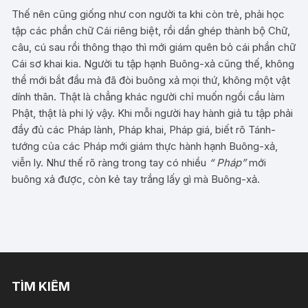
Thế nên cũng giống như con người ta khi còn trẻ, phải học
tập các phần chữ Cái riêng biệt, rồi dần ghép thành bộ Chữ,
câu, cú sau rồi thông thạo thì mới giám quên bỏ cái phần chữ
Cái sơ khai kia. Người tu tập hạnh Buông-xả cũng thế, không
thể mới bắt đầu mà đã đòi buông xả mọi thứ, không một vật
dính thân. Thật là chẳng khác người chỉ muốn ngồi cầu làm
Phật, thật là phi lý vậy. Khi mỗi người hay hành giả tu tập phải
đầy đủ các Pháp lành, Pháp khai, Pháp giá, biết rõ Tánh-
tướng của các Pháp mới giám thực hành hạnh Buông-xả,
viễn ly. Như thế rõ ràng trong tay có nhiều
“ Pháp”
mới
buông xả được, còn kẻ tay trắng lấy gì mà Buông-xả.
TÌM KIẾM