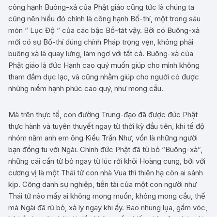
công hạnh Buông-xả của Phật giáo cũng tức là chúng ta
cũng nên hiểu đó chính là công hạnh Bố-thí, một trong sáu
món “ Lục Độ “ của các bậc Bồ-tát vậy. Bởi có Buông-xả
mới có sự Bố-thí đúng chính Pháp trọng vẹn, không phải
buông xả là quay lưng, làm ngơ với tất cả. Buông-xả của
Phật giáo là đức Hạnh cao quý muốn giúp cho mình không
tham đắm dục lạc, và cũng nhằm giúp cho người có được
những niềm hạnh phúc cao quý, như mong cầu.
Mà trên thực tế, con đường Trung-đạo đã được đức Phật
thực hành và tuyên thuyết ngay từ thời kỳ đầu tiên, khi tế độ
nhóm năm anh em ông Kiều Trần Như, vốn là những người
bạn đồng tu với Ngài. Chính đức Phật đã từ bỏ “Buông-xả”,
những cái cần từ bỏ ngay từ lúc rời khỏi Hoàng cung, bởi với
cương vị là một Thái tử con nhà Vua thì thiên hạ còn ai sánh
kịp. Công danh sự nghiệp, tiền tài của một con người như
Thái tử nào mấy ai không mong muốn, không mong cầu, thế
mà Ngài đã rũ bỏ, xả ly ngay khi ấy. Bao nhung lụa, gấm vóc,