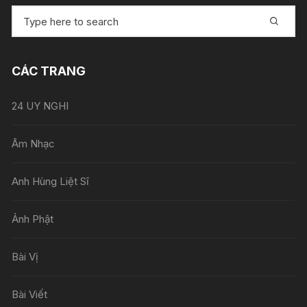
T
ì
m
k
CÁC TRANG
i
ế
24 UY NGHI
m
:
Âm Nhạc
Anh Hùng Liệt Sĩ
Ảnh Phật
Bài Vị
Bài Viết