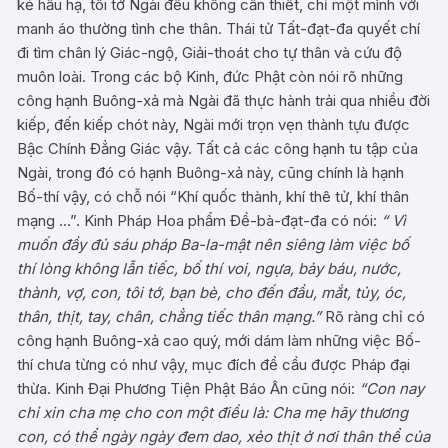
kẻ hầu hạ, tôi tớ Ngài đều không cần thiết, chỉ một mình với
manh áo thường tình che thân. Thái tử Tất-đạt-đa quyết chí
đi tìm chân lý Giác-ngộ, Giải-thoát cho tự thân và cứu độ
muôn loài. Trong các bộ Kinh, đức Phật còn nói rõ những
công hạnh Buông-xả mà Ngài đã thực hành trải qua nhiều đời
kiếp, đến kiếp chót này, Ngài mới trọn vẹn thành tựu được
Bậc Chính Đẳng Giác vậy. Tất cả các công hạnh tu tập của
Ngài, trong đó có hạnh Buông-xả này, cũng chính là hạnh
Bố-thí vậy, có chỗ nói “Khí quốc thành, khí thê tử, khí thân
mạng …”. Kinh Pháp Hoa phẩm Đề-bà-đạt-đa có nói:
“ Vì
muốn đầy đủ sáu pháp Ba-la-mật nên siêng làm việc bố
thí lòng không lẫn tiếc, bố thí voi, ngựa, bảy báu, nước,
thành, vợ, con, tôi tớ, bạn bè, cho đến đầu, mắt, tủy, óc,
thân, thịt, tay, chân, chẳng tiếc thân mạng.”
Rõ ràng chỉ có
công hạnh Buông-xả cao quý, mới dám làm những việc Bố-
thí chưa từng có như vậy, mục đích để cầu được Pháp đại
thừa. Kinh Đại Phương Tiện Phật Báo Ân cũng nói:
“Con nay
chỉ xin cha mẹ cho con một điều là: Cha mẹ hãy thương
con, có thể ngày ngày đem dao, xẻo thịt ở nơi thân thể của