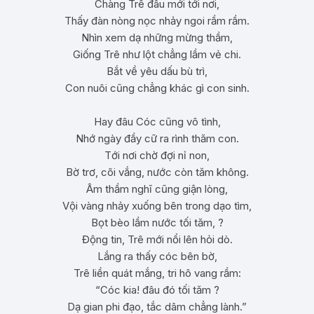
Chàng Trê đâu mới tới nơi,
Thấy đàn nòng nọc nhảy ngoi rầm rầm.
Nhìn xem dạ những mừng thầm,
Giống Trê như lột chẳng lầm vẻ chi.
Bắt về yêu dấu bù trì,
Con nuôi cũng chẳng khác gì con sinh.
Hay đâu Cóc cũng vô tình,
Nhớ ngày đầy cữ ra rình thăm con.
Tới nơi chờ đợi nỉ non,
Bờ trơ, cõi vắng, nước còn tăm không.
Âm thầm nghĩ cũng giận lòng,
Vội vàng nhảy xuống bên trong dạo tìm,
Bọt bèo lầm nước tối tăm, ?
Động tin, Trê mới nổi lên hỏi dò.
Lắng ra thấy cóc bên bờ,
Trê liền quát mắng, tri hô vang rầm:
“Cóc kia! đâu đó tối tăm ?
Dạ gian phi đạo, tắc dâm chẳng lành.”