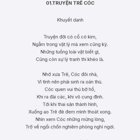
Kinh Vu Lan
01.TRUYỆN TRÊ CÓC
 Sử Chùa 1
Thơ Về Cha Mẹ
Ứng Phó
Cáo Cát Kết
Yết
Lễ Vu Lan
Khuyết danh
 Đối Chiếu
Thơ Vu Lan
Câu Đối
Truyện đời có cổ có kim,
t Kế
Ngẫm trong vật lý mà xem cũng kỳ.
Những tuồng loài vật biết gì,
Cũng còn sự lý tranh thi khéo là.
Nhớ xưa Trê, Cóc đôi nhà,
Vì tình nên phải sinh ra oán thù.
Cóc quen vui thú bờ hồ,
Khi ra đài các, khi vô cung đình.
Tới khi thai sản thành hình,
Xuống ao Trê đẻ đem mình thoát xong.
Nhìn xem Cóc những mừng lòng,
Trở về ngồi chốn nghiêm phòng nghỉ ngơi.