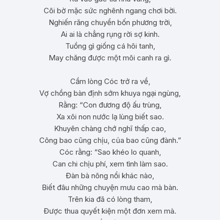
Cõi bờ mặc sức nghênh ngang chơi bời.
Nghiến răng chuyển bốn phương trời,
Ai ai là chẳng rụng rời sợ kinh.
Tuồng gì giống cá hôi tanh,
May chăng được một môi canh ra gì.
Cầm lòng Cóc trở ra về,
Vợ chồng bàn định sớm khuya ngại ngùng,
Rằng: “Con đương độ ấu trùng,
Xa xôi non nước lạ lùng biết sao.
Khuyên chàng chớ nghĩ thấp cao,
Công bao cũng chịu, của bao cũng đành.”
Cóc rằng: “Sao khéo lo quanh,
Can chi chịu phí, xem tình làm sao.
Đàn bà nông nổi khác nào,
Biết đâu những chuyện mưu cao mà bàn.
Trên kia đã có lòng tham,
Được thua quyết kiện một đơn xem mà.