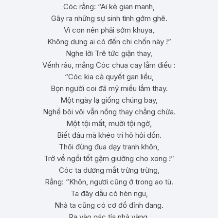
Cóc rằng: “Ai kẻ gian manh,
Gây ra những sự sinh tình gớm ghê.
Vì con nên phải sớm khuya,
Không dưng ai có đến chi chốn này !”
Nghe lời Trê tức giận thay,
Vểnh râu, mắng Cóc chua cay lắm điều :
“Cóc kia cả quyết gan liều,
Bọn người coi đã mỹ miều lắm thay.
Một ngày lạ giống chúng bay,
Nghề bôi vôi vẫn nồng thay chẳng chừa.
Một tội mất, mười tội ngờ,
Biết đâu mà khéo tri hô hỏi dồn.
Thôi đừng đua dạy tranh khôn,
Trở về ngồi tốt gậm giường cho xong !”
Cóc ta dương mắt trừng trừng,
Rằng: “Khôn, ngươi cũng ở trong ao tù.
Ta đây dẫu có hèn ngu,
Nhà ta cũng có cơ đồ đỉnh đang.
Ra vào gác tía nhà vàng,