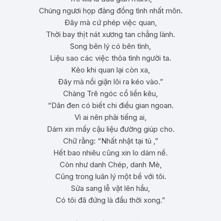
Chúng ngươi họp đảng đồng tình nhất môn.
Đây mà cứ phép việc quan,
Thời bay thịt nát xương tan chẳng lành.
Song bên lý có bên tình,
Liệu sao các việc thỏa tình người ta.
Kẻo khi quan lại còn xa,
Đây mà nổi giận lôi ra kéo vào.”
Chàng Trê ngóc cổ liền kêu,
“Dân đen có biết chi điều gian ngoan.
Vì ai nên phải tiếng ai,
Dám xin mấy cậu liệu đường giúp cho.
Chữ rằng: “Nhất nhật tại tù ,”
Hết bao nhiêu cũng xin lo dám nề.
Còn như danh Chép, danh Mè,
Cũng trong luân lý một bề với tôi.
Sửa sang lễ vật lên hầu,
Có tôi đã đứng là đầu thời xong.”