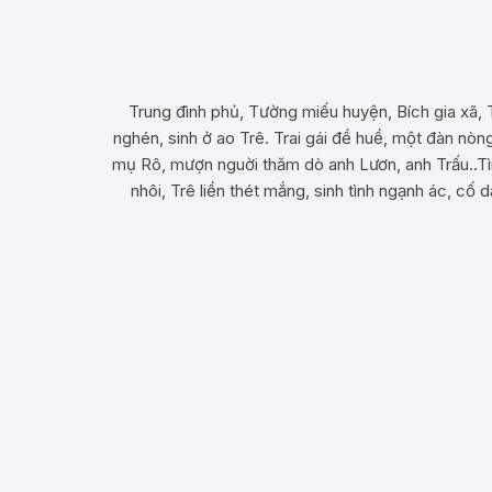
Trung đình phủ, Tường miếu huyện, Bích gia xã, T
nghén, sinh ở ao Trê. Trai gái đề huề, một đàn nò
mụ Rô, mượn nguời thăm dò anh Lươn, anh Trấu..Tìm
nhôi, Trê liền thét mắng, sinh tình ngạnh ác, c