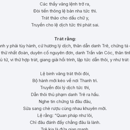
Các thầy vâng lệnh trở ra,
Đòi tiền thông lệ bản nha tức thì.
Trát thảo cho dấu chữ y,
Truyền cho lệ dịch tức thì phát sai.
Trát rằng:
danh y phải tùy hành, cứ hương lý dịch, thân dẫn danh Trê, chứng tá
hử nhất đoàn, duyên cố nguyên đơn, danh Trần văn Cóc, thân tình
 tử, vi thử hợp trát, giang giải hồi trình, lập tức dẫn thôi, y như trát 
Lệ binh vâng trát thôi đòi,
Bộ hành mới kéo về nơi Thanh trì.
Truyền đòi lý dịch tức thì,
Dẫn thôi thủ phạm danh Trê ra hầu.
Nghe tin chứng tá đâu đâu,
Sửa sang chè rượu cùng nhau khuyên mời.
Lệ rằng: “Quan pháp như lôi,
Chỉ đâu đánh đấy chẳng đâu là lành.
Trê kia là đứa gian manh,