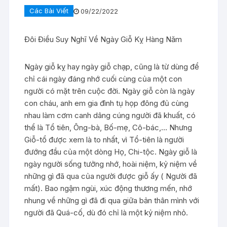
Các Bài Viết
09/22/2022
Đôi Điều Suy Nghĩ Về Ngày Giỗ Kỵ Hàng Năm
Ngày giỗ kỵ hay ngày giỗ chạp, cũng là từ dùng để
chỉ cái ngày đáng nhớ cuối cùng của một con
người có mặt trên cuộc đời. Ngày giỗ còn là ngày
con cháu, anh em gia đình tụ họp đông đủ cùng
nhau làm cơm canh dâng cúng người đã khuất, có
thể là Tổ tiên, Ông-bà, Bố-mẹ, Cô-bác,… Nhưng
Giỗ-tổ được xem là to nhất, vì Tổ-tiên là người
đướng đầu của một dòng Họ, Chi-tộc. Ngày giỗ là
ngày người sống tưởng nhớ, hoài niệm, kỷ niệm về
những gì đã qua của người được giỗ ấy ( Người đã
mất). Bao ngậm ngùi, xúc động thương mến, nhớ
nhung về những gì đã đi qua giữa bản thân mình với
người đã Quá-cố, dù đó chỉ là một kỷ niệm nhỏ.