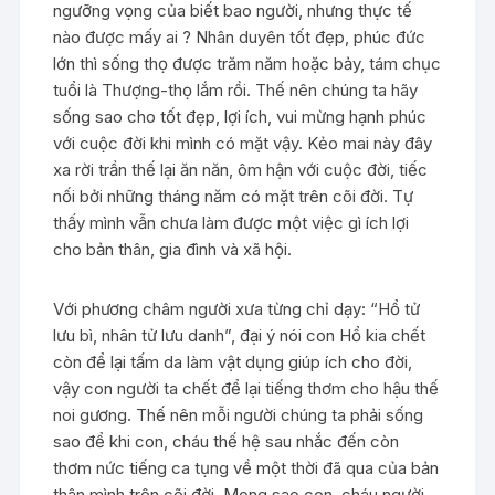
ngưỡng vọng của biết bao người, nhưng thực tế
nào được mấy ai ? Nhân duyên tốt đẹp, phúc đức
lớn thì sống thọ được trăm năm hoặc bảy, tám chục
tuổi là Thượng-thọ lắm rồi. Thế nên chúng ta hãy
sống sao cho tốt đẹp, lợi ích, vui mừng hạnh phúc
với cuộc đời khi mình có mặt vậy. Kẻo mai này đây
xa rời trần thế lại ăn năn, ôm hận với cuộc đời, tiếc
nối bởi những tháng năm có mặt trên cõi đời. Tự
thấy mình vẫn chưa làm được một việc gì ích lợi
cho bản thân, gia đình và xã hội.
Với phương châm người xưa từng chỉ dạy: “Hổ tử
lưu bì, nhân tử lưu danh”, đại ý nói con Hổ kia chết
còn để lại tấm da làm vật dụng giúp ích cho đời,
vậy con người ta chết để lại tiếng thơm cho hậu thế
noi gương. Thế nên mỗi người chúng ta phải sống
sao để khi con, cháu thế hệ sau nhắc đến còn
thơm nức tiếng ca tụng về một thời đã qua của bản
thân mình trên cõi đời. Mong sao con, cháu người