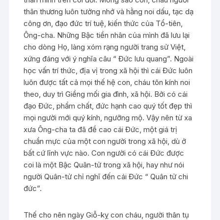
thân thương luôn tưởng nhớ và hằng noi dấu, tạc dạ
công ơn, đạo đức trí tuệ, kiến thức của Tổ-tiên,
Ông-cha. Những Bậc tiền nhân của mình đã lưu lại
cho dòng Họ, làng xóm rạng người trang sử Việt,
xứng đáng với ý nghĩa câu “ Đức lưu quang”. Ngoài
học vấn trí thức, địa vị trong xã hội thì cái Đức luôn
luôn được tất cả mọi thế hệ con, cháu tôn kính noi
theo, duy trì Giềng mối gia đình, xã hội. Bởi có cái
đạo Đức, phẩm chất, đức hạnh cao quý tốt đẹp thì
mọi người mới quý kính, ngưỡng mộ. Vậy nên từ xa
xưa Ông-cha ta đã đề cao cái Đức, một giá trị
chuẩn mực của một con người trong xã hội, dù ở
bất cứ lĩnh vực nào. Con người có cái Đức được
coi là một Bậc Quân-tử trong xã hội, hay như nói
người Quân-tử chỉ nghĩ đến cái Đức “ Quân tử chi
đức”.
Thế cho nên ngày Giỗ-kỵ con cháu, người thân tụ