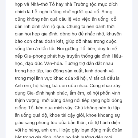
họp về Nhà-thờ Tổ hay nhà Trưởng tộc mục đích
chính là Lễ-nghi tưởng nhớ người quá cố. Song
cũng không nên quá câu lệ vào việc ăn uống, cỗ
bàn linh đình rầm rộ quá. Chúng ta nên dành thời
gian hội họp gia đình, dòng họ để nhắc nhở, khuyên
bảo con cháu đoàn kết, giúp đỡ nhau trong cuộc
sống làm ăn tấn tới. Noi gương Tổ-tiên, duy trì nề
nếp Gia-phong phát huy truyền thống gia đình Hiếu-
học, đạo đức Văn-hóa. Tương trợ dẫn dắt nhau
trong học tập, lao động sản xuất, kinh doanh và
trong mọi lĩnh vực khác của xã hội, vì tất cả đều là
Anh em, họ hàng, bà con của nhau. Cùng nhau xây
dựng Gia-đình hạnh phúc, ấm êm, xã hội phồn vinh
thịnh vượng, mới xứng đáng nối tiếp rạng ngời dòng
giống Tổ-tiên của mình vậy. Chứ không nên tụ tập
ăn uống quá độ, khoe tài cậy giỏi, khoe khoang sự
giàu sang phong túc của bản thân, rồi tự hãnh diện
với họ hàng, anh em. Hoặc gây loạn động mất đoàn
kết trong gia đình, dòng họ ảnh hưởng đến mọi