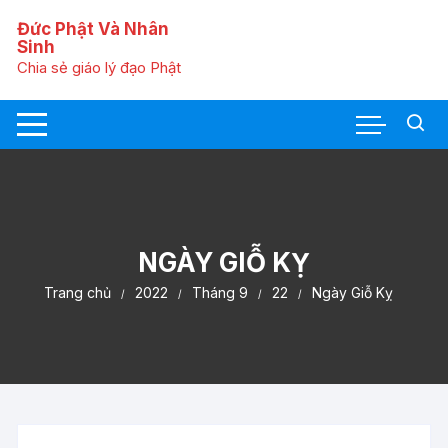
C
Đức Phật Và Nhân
h
Sinh
u
Chia sẻ giáo lý đạo Phật
y
ể
n
t
ớ
i
n
ộ
NGÀY GIỖ KỴ
i
Trang chủ
2022
Tháng 9
22
Ngày Giỗ Kỵ
d
u
n
g