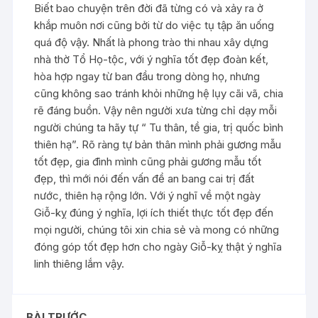
Biết bao chuyện trên đời đã từng có và xảy ra ở
khắp muôn nơi cũng bởi từ do việc tụ tập ăn uống
quá độ vậy. Nhất là phong trào thi nhau xây dựng
nhà thờ Tổ Họ-tộc, với ý nghĩa tốt đẹp đoàn kết,
hòa hợp ngay từ ban đầu trong dòng họ, nhưng
cũng không sao tránh khỏi những hệ lụy cãi vã, chia
rẽ đáng buồn. Vậy nên người xưa từng chỉ dạy mỗi
người chúng ta hãy tự “ Tu thân, tề gia, trị quốc bình
thiên hạ”. Rõ ràng tự bản thân mình phải gương mẫu
tốt đẹp, gia đình mình cũng phải gương mẫu tốt
đẹp, thì mới nói đến vấn đề an bang cai trị đất
nước, thiên hạ rộng lớn. Với ý nghĩ về một ngày
Giỗ-kỵ đúng ý nghĩa, lợi ích thiết thực tốt đẹp đến
mọi người, chúng tôi xin chia sẻ và mong có những
đóng góp tốt đẹp hơn cho ngày Giỗ-kỵ thật ý nghĩa
linh thiêng lắm vậy.
BÀI TRƯỚC