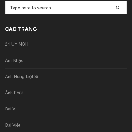
T
ì
m
k
CÁC TRANG
i
ế
24 UY NGHI
m
:
Âm Nhạc
Anh Hùng Liệt Sĩ
Ảnh Phật
Bài Vị
Bài Viết