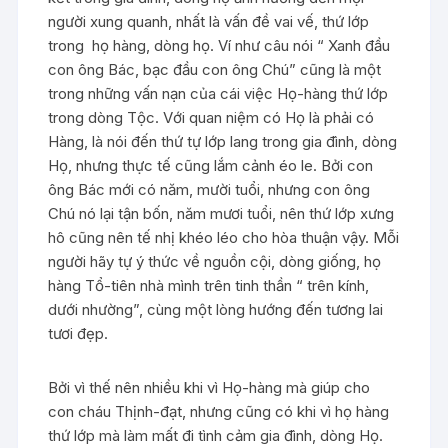
người xung quanh, nhất là vấn đề vai vế, thứ lớp
trong họ hàng, dòng họ. Ví như câu nói “ Xanh đầu
con ông Bác, bạc đầu con ông Chú” cũng là một
trong những vấn nạn của cái việc Họ-hàng thứ lớp
trong dòng Tộc. Với quan niệm có Họ là phải có
Hàng, là nói đến thứ tự lớp lang trong gia đình, dòng
Họ, nhưng thực tế cũng lắm cảnh éo le. Bởi con
ông Bác mới có năm, mười tuổi, nhưng con ông
Chú nó lại tận bốn, năm mươi tuổi, nên thứ lớp xưng
hô cũng nên tế nhị khéo léo cho hòa thuận vậy. Mỗi
người hãy tự ý thức về nguồn cội, dòng giống, họ
hàng Tổ-tiên nhà mình trên tinh thần “ trên kính,
dưới nhường”, cùng một lòng hướng đến tương lai
tươi đẹp.
Bởi vì thế nên nhiều khi vì Họ-hàng mà giúp cho
con cháu Thịnh-đạt, nhưng cũng có khi vì họ hàng
thứ lớp mà làm mất đi tình cảm gia đình, dòng Họ.